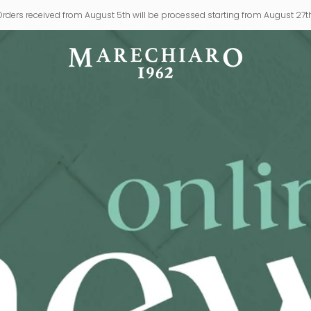
Orders received from August 5th will be processed starting from August 27th