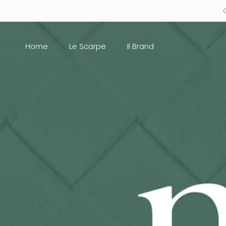
Go
to
content
Home
Le Scarpe
Il Brand
Home
Le Scarpe
Il Brand